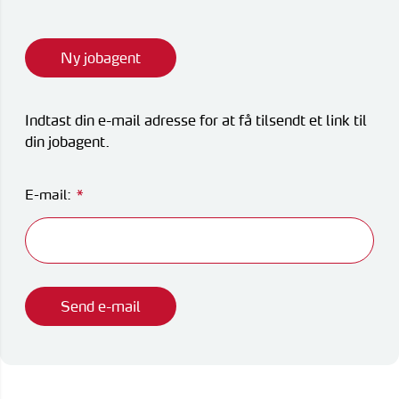
Flyrejser til
overnatnin
Qaqortoq
Har du glemt din adgangskode?
Flyrejser til
Kangerlussua
Ny Profil
Tilmeld dig gratis Club Timmisa og få en
masse eksklusive fordele. Læs mere om
klubben
her.
Tilmeld dig Club Timmisa