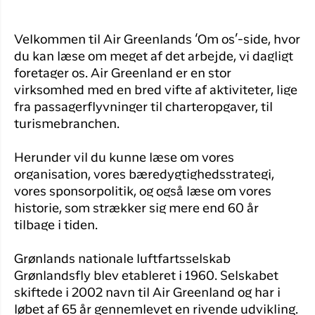
Flyrejser til
overnatnin
Qaqortoq
Har du glemt din adgangskode?
Velkommen til Air Greenlands ‘Om os’-side, hvor
Flyrejser til
du kan læse om meget af det arbejde, vi dagligt
Kangerlussua
Ny Profil
foretager os. Air Greenland er en stor
virksomhed med en bred vifte af aktiviteter, lige
Tilmeld dig gratis Club Timmisa og få en
fra passagerflyvninger til charteropgaver, til
masse eksklusive fordele. Læs mere om
turismebranchen.
klubben
her.
Herunder vil du kunne læse om vores
Tilmeld dig Club Timmisa
organisation, vores bæredygtighedsstrategi,
vores sponsorpolitik, og også læse om vores
historie, som strækker sig mere end 60 år
tilbage i tiden.
Grønlands nationale luftfartsselskab
Grønlandsfly blev etableret i 1960. Selskabet
skiftede i 2002 navn til Air Greenland og har i
løbet af 65 år gennemlevet en rivende udvikling.