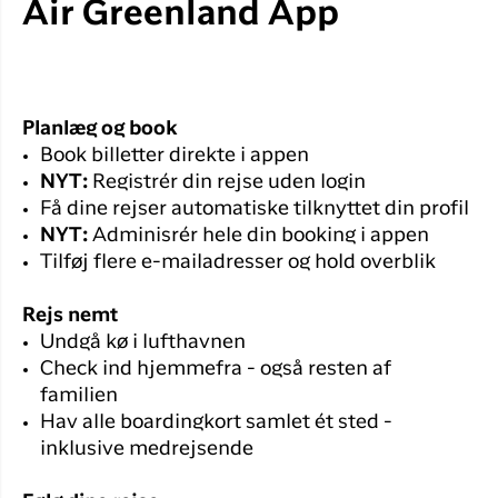
Flyrejser til
Air Greenland App
overnatnin
Qaqortoq
Har du glemt din adgangskode?
Flyrejser til
Kangerlussua
Ny Profil
Planlæg og book
Tilmeld dig gratis Club Timmisa og få en
Book billetter direkte i appen
masse eksklusive fordele. Læs mere om
NYT:
Registrér din rejse uden login
klubben
her.
Få dine rejser automatiske tilknyttet din profil
NYT:
Adminisrér hele din booking i appen
Tilmeld dig Club Timmisa
Tilføj flere e-mailadresser og hold overblik
Rejs nemt
Undgå kø i lufthavnen
Check ind hjemmefra - også resten af
familien
Hav alle boardingkort samlet ét sted -
inklusive medrejsende