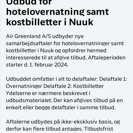
Udbud for
Flyrejser til
overnatnin
Qaqortoq
hotelovernatning samt
Har du glemt din adgangskode?
Flyrejser til
kostbilletter i Nuuk
Kangerlussua
Ny Profil
Air Greenland A/S udbyder nye
Tilmeld dig gratis Club Timmisa og få en
samarbejdsaftaler for hotelovernatninger samt
masse eksklusive fordele. Læs mere om
kostbilletter i Nuuk og opfordrer hermed
klubben
her.
interesserede til at afgive tilbud. Aftaleperioden
starter d. 1. februar 2024.
Tilmeld dig Club Timmisa
Udbuddet omfatter i alt to delaftaler: Delaftale 1:
Overnatninger Delaftale 2: Kostbilletter
Ydelserne er nærmere beskrevet i
udbudsmaterialet. Der kan afgives tilbud på en
enkelt eller begge delaftaler i samme tilbud.
Aftalerne udbydes på ikke-eksklusiv basis, og
derfor kan flere tilbud antages. Tilbudsfrist