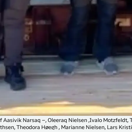
 Aasivik Narsaq –, Oleeraq Nielsen ,Ivalo Motzfeldt, T
thsen, Theodora Høegh , Marianne Nielsen, Lars Krist