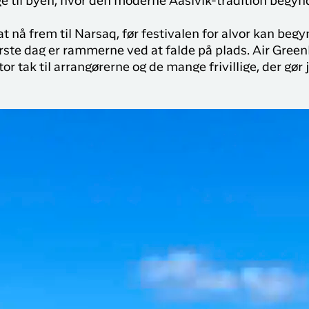
ge til byen, hvor den moderne Aasivik-tradition begyn
 nå frem til Narsaq, før festivalen for alvor kan begy
ørste dag er rammerne ved at falde på plads. Air Greenl
or tak til arrangørerne og de mange frivillige, der gør 