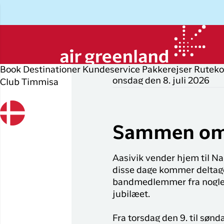
Book
Destinationer
Kundeservice
Pakkerejser
Ruteko
onsdag den 8. juli 2026
Club Timmisa
Planlæg din rejse
Udforsk
Populære
Op
P
byer
r
Book flybillet
Øvrige
D
Sammen om 
destinationer
Flyrejser til
Check-in
P
Nuuk
Alle
Aasivik vender hjem til Nar
Min booking
O
destinationer
Flyrejser til
disse dage kommer deltager
København
Flytider
I
bandmedlemmer fra nogle af
Tilbud
jubilæet.
Flyrejser til
Erhvervsrejsende
H
Ilulissat
Fra torsdag den 9. til søn