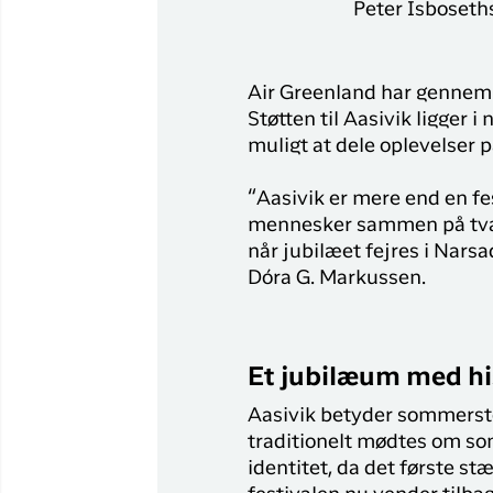
Peter Isboseth
Air Greenland har gennem 
Støtten til Aasivik ligger i
muligt at dele oplevelser p
“Aasivik er mere end en fe
mennesker sammen på tværs 
når jubilæet fejres i Nars
Dóra G. Markussen.
Et jubilæum med hi
Aasivik betyder sommerste
traditionelt mødtes om som
identitet, da det første st