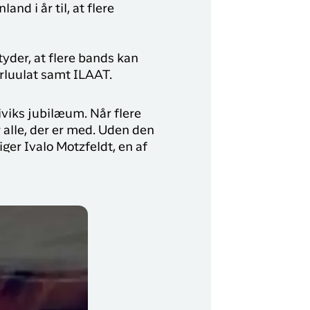
d i år til, at flere
y Profil
ilmeld dig gratis Club Timmisa og få en masse
ksklusive fordele. Læs mere om klubben
her.
yder, at flere bands kan
luulat samt ILAAT.
Tilmeld dig Club Timmisa
iviks jubilæum. Når flere
 alle, der er med. Uden den
iger Ivalo Motzfeldt, en af