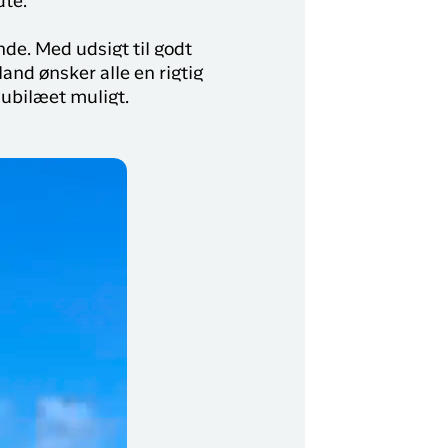
dte.
nde. Med udsigt til godt
and ønsker alle en rigtig
jubilæet muligt.