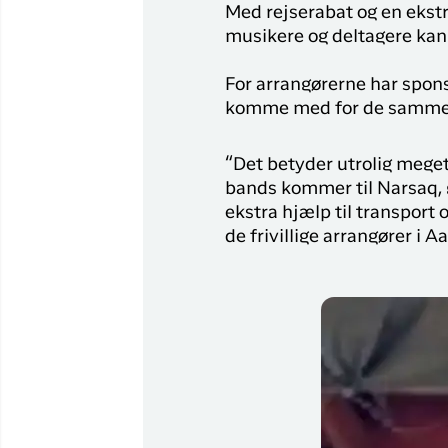
Flyrejser til
Med rejserabat og en ekstr
Qaqortoq
musikere og deltagere kan t
Flyrejser til
For arrangørerne har spons
Kangerlussuaq
komme med for de samme m
“Det betyder utrolig meget
bands kommer til Narsaq, g
ekstra hjælp til transport 
de frivillige arrangører i A