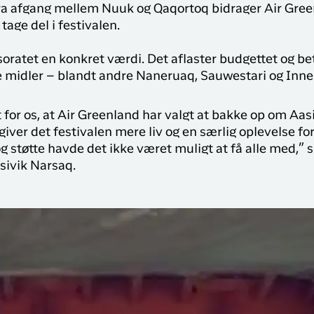
Sisimiut til
a afgang mellem Nuuk og Qaqortoq bidrager Air Greenlan
brug for på din rejse med
N
København
age del i festivalen.
Air Greenland. Med real-
T
time opdateringer,
København til
e
mulighed for at checke
oratet en konkret værdi. Det aflaster budgettet og bet
Qaqortoq
ind og dit boardingkort
idler – blandt andre Naneruaq, Sauwestari og Inner
direkte i app’en, har du alt
du skal bruge før, under
 for os, at Air Greenland har valgt at bakke op om Aas
og efter rejsen
iver det festivalen mere liv og en særlig oplevelse for
og støtte havde det ikke været muligt at få alle med,” s
asivik Narsaq.