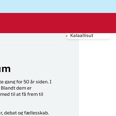
Dansk
Log ud
Kalaallisut
rug din e-mail adresse
um
e gang for 50 år siden. I
. Blandt dem er
Log på
d til at få frem til
Byd på en
opgradering
Har du glemt din adgangskode?
fra DKK 499
r, debat og fællesskab.
DKK 499
Fra