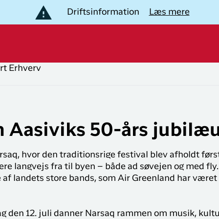
Driftsinformation
Læs mere
rt
Erhverv
B
lev Grønland
opulære
Populære
uter
lande
estinationer
Aasiviks 50-års jubilæ
Nuuk til
Flyrejser til
akkerejser
København
Danmark
saq, hvor den traditionsrige festival blev afholdt først
plevelser i Grønland
København til
Flyrejser til
Bliv medlem af
e langvejs fra til byen – både ad søvejen og med fly
Ilulissat
Grønland
LIK
 landets store bands, som Air Greenland har været me
Club Timmisa!
København til
Flyrejser til
otel og overnatning
Med et medlemskab i
Kangerlussuaq
Storbritannien
Club Timmisa har du altid
dag den 12. juli danner Narsaq rammen om musik, kultu
al den information du har