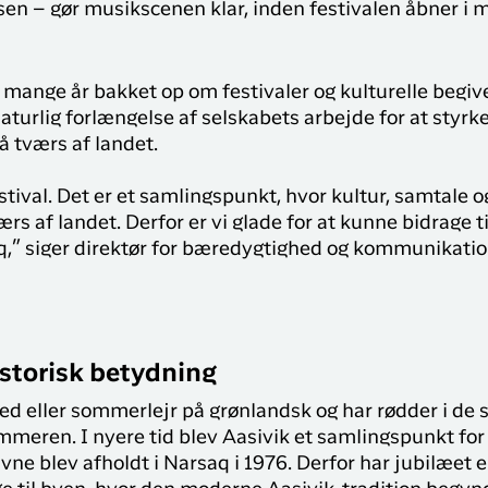
sen – gør musikscenen klar, inden festivalen åbner i 
mange år bakket op om festivaler og kulturelle begiv
 naturlig forlængelse af selskabets arbejde for at styrk
å tværs af landet.
stival. Det er et samlingspunkt, hvor kultur, samtale 
af landet. Derfor er vi glade for at kunne bidrage ti
aq,” siger direktør for bæredygtighed og kommunikatio
storisk betydning
d eller sommerlejr på grønlandsk og har rødder i de 
meren. I nyere tid blev Aasivik et samlingspunkt for 
ævne blev afholdt i Narsaq i 1976. Derfor har jubilæet 