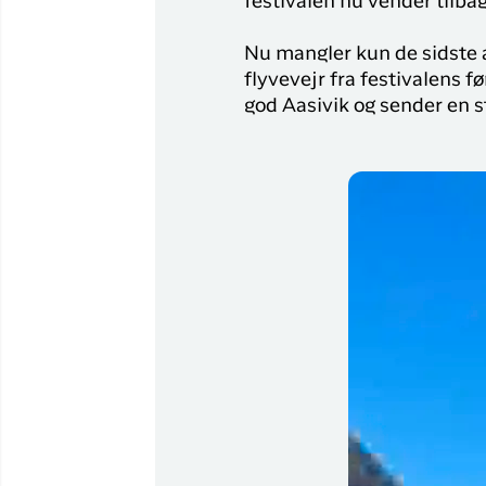
festivalen nu vender tilba
Nu mangler kun de sidste at
flyvevejr fra festivalens f
god Aasivik og sender en st