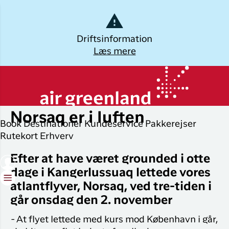
nne side findes ikke på engelsk
Dansk
Driftsinformation
Læs mere
Log ud
Kalaallisut
torsdag den 3. november 2022
Planlæg din
Udforsk
Populære
Oplev
 side findes ikke på grønlandsk
rejse
byer
Grønland
Norsaq er i luften
Øvrige
Book
Destinationer
Kundeservice
Pakkerejser
Brug din e-mail adresse
Book flybillet
destinationer
Flyrejser til
Destinatio
Rutekort
Erhverv
Nuuk
Check-in
Alle
Pakkerejse
Efter at have været grounded i otte
destinationer
Flyrejser til
dage i Kangerlussuaq lettede vores
Min booking
Oplevelser 
København
atlantflyver, Norsaq, ved tre-tiden i
Tilbud
Grønland
Flytider
Flyrejser til
går onsdag den 2. november
ILIK
Ilulissat
Erhvervsrejsende
-
At flyet lettede med kurs mod København i går,
Log på
Hotel og