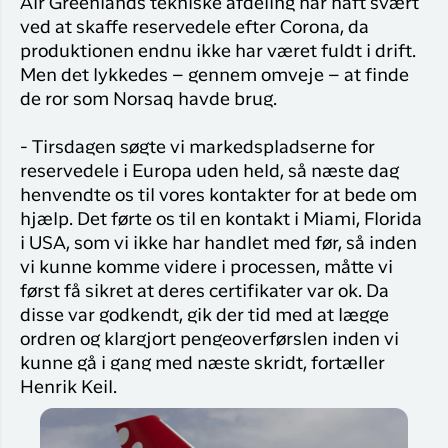
Air Greenlands tekniske afdeling har haft svært
ved at skaffe reservedele efter Corona, da
produktionen endnu ikke har været fuldt i drift.
Men det lykkedes – gennem omveje – at finde
de ror som Norsaq havde brug.
- Tirsdagen søgte vi markedspladserne for
reservedele i Europa uden held, så næste dag
henvendte os til vores kontakter for at bede om
hjælp. Det førte os til en kontakt i Miami, Florida
i USA, som vi ikke har handlet med før, så inden
vi kunne komme videre i processen, måtte vi
først få sikret at deres certifikater var ok. Da
disse var godkendt, gik der tid med at lægge
ordren og klargjort pengeoverførslen inden vi
kunne gå i gang med næste skridt, fortæller
Henrik Keil.