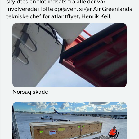
Flyrejser til
skyldtes en flot indsats fra alle der var
overnatnin
Qaqortoq
involverede i løfte opgaven, siger Air Greenlands
Har du glemt din adgangskode?
tekniske chef for atlantflyet, Henrik Keil.
Flyrejser til
Kangerlussua
Ny Profil
Tilmeld dig gratis Club Timmisa og få en
masse eksklusive fordele. Læs mere om
klubben
her.
Tilmeld dig Club Timmisa
Norsaq skade