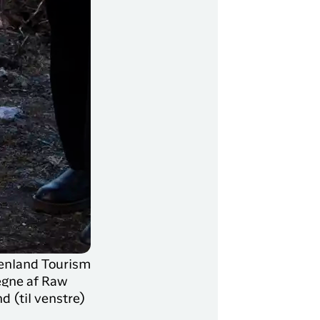
eenland Tourism
egne af Raw
d (til venstre)