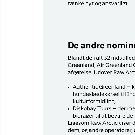
tænke nyt og ansvarligt.
De andre nomin
Blandt de i alt 32 indstil
Greenland, Air Greenland 
afgørelse. Udover Raw Arct
Authentic Greenland – ke
hundeslædekørsel til Ind
kulturformidling.
Diskobay Tours – der me
bidrager til at bevare de 
Ligesom Raw Arctic viser d
dem, og andre operatører, d