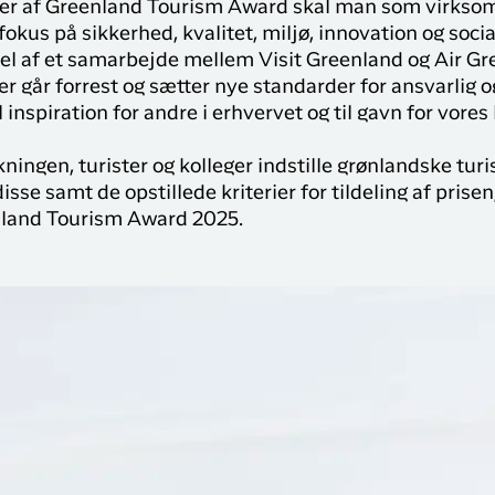
nder af Greenland Tourism Award skal man som virksom
Sisimiut til
brug for på din rejse med
N
kus på sikkerhed, kvalitet, miljø, innovation og socia
København
Air Greenland. Med real-
del af et samarbejde mellem Visit Greenland og Air Gr
T
time opdateringer,
København til
r går forrest og sætter nye standarder for ansvarlig o
e
mulighed for at checke
Qaqortoq
 inspiration for andre i erhvervet og til gavn for vores
ind og dit boardingkort
direkte i app’en, har du alt
du skal bruge før, under
kningen, turister og kolleger indstille grønlandske tu
og efter rejsen
isse samt de opstillede kriterier for tildeling af pris
nland Tourism Award 2025.