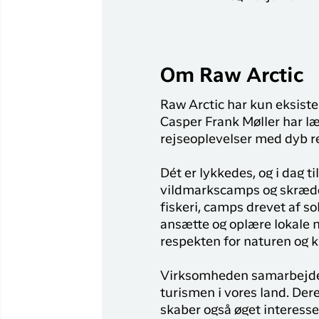
Om Raw Arctic
Raw Arctic har kun eksist
Casper Frank Møller har læ
rejseoplevelser med dyb r
Dét er lykkedes, og i dag t
vildmarkscamps og skrædde
fiskeri, camps drevet af s
ansætte og oplære lokale 
respekten for naturen og ku
Virksomheden samarbejder d
turismen i vores land. Der
skaber også øget interesse 