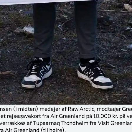
nsen (i midten) medejer af Raw Arctic, modtager Gr
et rejsegavekort fra Air Greenland på 10.000 kr. på v
overrækkes af Tupaarnaq Tróndheim fra Visit Greenlan
ra Air Greenland (til højre).