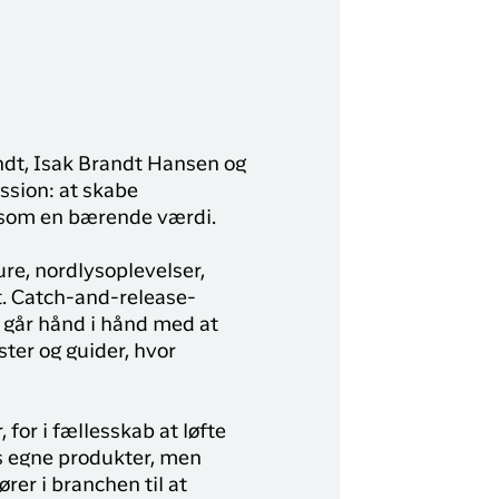
ndt, Isak Brandt Hansen og
ssion: at skabe
d som en bærende værdi.
ture, nordlysoplevelser,
. Catch-and-release-
r går hånd i hånd med at
ter og guider, hvor
or i fællesskab at løfte
es egne produkter, men
rer i branchen til at