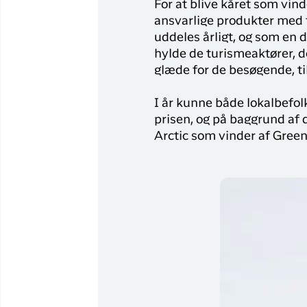
For at blive kåret som vi
Flyrejser til
ansvarlige produkter med fo
Qaqortoq
uddeles årligt, og som en 
Flyrejser til
hylde de turismeaktører, de
Kangerlussuaq
glæde for de besøgende, til
I år kunne både lokalbefol
prisen, og på baggrund af d
Arctic som vinder af Gree