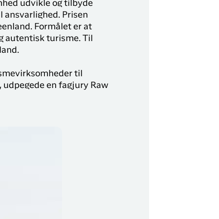
hed udvikle og tilbyde
y Profil
l ansvarlighed. Prisen
eenland. Formålet er at
ilmeld dig gratis Club Timmisa og få en masse
g autentisk turisme. Til
ksklusive fordele. Læs mere om klubben
her.
 land.
Tilmeld dig Club Timmisa
rismevirksomheder til
en, udpegede en fagjury Raw