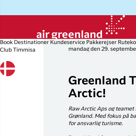
Book
Destinationer
Kundeservice
Pakkerejser
Ruteko
mandag den 29. septembe
Club Timmisa
Planlæg din rejse
Udforsk
Populære
Op
P
byer
r
Book flybillet
Øvrige
D
Greenland T
destinationer
Flyrejser til
Check-in
P
Nuuk
Arctic!
Alle
Min booking
O
destinationer
Flyrejser til
København
Flytider
I
Raw Arctic Aps og teamet b
Tilbud
Grønland. Med fokus på bæ
Flyrejser til
Erhvervsrejsende
H
for ansvarlig turisme.
Ilulissat