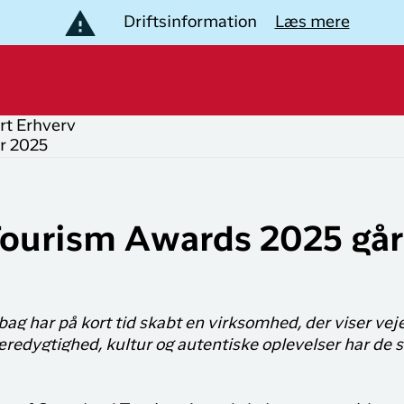
Driftsinformation
Læs mere
rt
Erhverv
r 2025
B
lev Grønland
opulære
Populære
uter
lande
estinationer
ourism Awards 2025 går
Nuuk til
Flyrejser til
akkerejser
København
Danmark
plevelser i Grønland
København til
Flyrejser til
Bliv medlem af
Ilulissat
Grønland
LIK
ag har på kort tid skabt en virksomhed, der viser vej
Club Timmisa!
redygtighed, kultur og autentiske oplevelser har de 
København til
Flyrejser til
otel og overnatning
Med et medlemskab i
Kangerlussuaq
Storbritannien
Club Timmisa har du altid
al den information du har