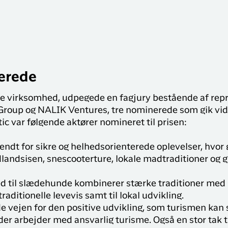
erede
lede virksomhed, udpegede en fagjury bestående af rep
Group og NALIK Ventures, tre nominerede som gik vide
ic var følgende aktører nomineret til prisen:
ndt for sikre og helhedsorienterede oplevelser, hvor
landsisen, snescooterture, lokale madtraditioner og 
d til slædehunde kombinerer stærke traditioner med 
traditionelle levevis samt til lokal udvikling.
e vejen for den positive udvikling, som turismen kan s
er arbejder med ansvarlig turisme. Også en stor tak til