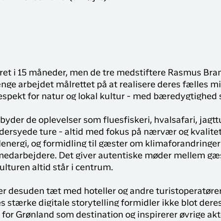
eret i 15 måneder, men de tre medstiftere Rasmus Bra
nge arbejdet målrettet på at realisere deres fælles mi
espekt for natur og lokal kultur - med bæredygtighe
ilbyder de oplevelser som fluesfiskeri, hvalsafari, jagt
rsyede ture - altid med fokus på nærvær og kvalitet
olenergi, og formidling til gæster om klimaforandringe
medarbejdere. Det giver autentiske møder mellem gæs
lturen altid står i centrum.
esuden tæt med hoteller og andre turistoperatører, f
es stærke digitale storytelling formidler ikke blot der
for Grønland som destination og inspirerer øvrige aktø