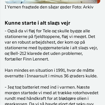
I Yemen fragtede den sågar geder Foto: Arkiv
Kunne starte i alt slags vejr
- Også da vi fløj for Tele og skulle bygge alle
stationerne på fjeldtoppene, fløj vi meget. Det
var en robust arbejdshest, der kom op på
stationerne med byggemateriale i alt slags vejr,
og Bell-212 klarede det uden problemer,
fortæller Finn Lennert.
Han mindes en situation i 1991, hvor de måtte
overnatte i Innaarsuit i minus 36 graders kulde.
- Jeg tog batteriet med ind i varmen. Næste
morgen startede vi med at trække rotorhovedet
rundt med håndkraft for at blødgøre olien i
gearkassen. Da vi så havde gjort det seks-syv