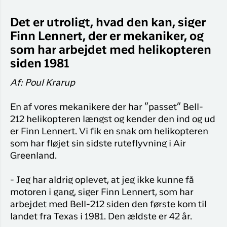
Flyrejser til
overnatnin
Qaqortoq
Det er utroligt, hvad den kan, siger
Har du glemt din adgangskode?
Flyrejser til
Finn Lennert, der er mekaniker, og
Kangerlussua
som har arbejdet med helikopteren
Ny Profil
siden 1981
Tilmeld dig gratis Club Timmisa og få en
masse eksklusive fordele. Læs mere om
Af: Poul Krarup
klubben
her.
En af vores mekanikere der har ”passet” Bell-
Tilmeld dig Club Timmisa
212 helikopteren længst og kender den ind og ud
er Finn Lennert. Vi fik en snak om helikopteren
som har fløjet sin sidste ruteflyvning i Air
Greenland.
- Jeg har aldrig oplevet, at jeg ikke kunne få
motoren i gang, siger Finn Lennert, som har
arbejdet med Bell-212 siden den første kom til
landet fra Texas i 1981. Den ældste er 42 år.