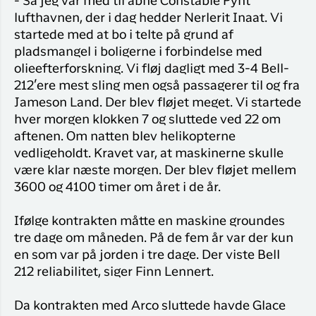
- Så jeg var med til åbne Constable Pynt
lufthavnen, der i dag hedder Nerlerit Inaat. Vi
startede med at bo i telte på grund af
pladsmangel i boligerne i forbindelse med
olieefterforskning. Vi fløj dagligt med 3-4 Bell-
212’ere mest sling men også passagerer til og fra
Jameson Land. Der blev fløjet meget. Vi startede
hver morgen klokken 7 og sluttede ved 22 om
aftenen. Om natten blev helikopterne
vedligeholdt. Kravet var, at maskinerne skulle
være klar næste morgen. Der blev fløjet mellem
3600 og 4100 timer om året i de år.
Ifølge kontrakten måtte en maskine groundes
tre dage om måneden. På de fem år var der kun
en som var på jorden i tre dage. Der viste Bell
212 reliabilitet, siger Finn Lennert.
Da kontrakten med Arco sluttede havde Glace