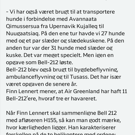
- Vi har også været brugt til at transportere
hunde i forbindelse med Avannaata
Qimussersua fra Upernavik Kujalleq til
Nuugaatsiaq. På den ene tur havde vi 27 hunde
med og et par slæder og slædekuskene. På den
anden tur var der 31 hunde med slæder og
kuske. Det var meget specielt. Men igen en
opgave som Bell-212 løste.
Bell-212 blev også brugt til bygdebeflyvning,
ambulanceflyvning og til Tusass. Det har især
været opgaven de senere år.
Finn Lennert mener, at Air Greenland har haft 11
Bell-212’ere, hvoraf tre er havareret.
Når Finn Lennert skal sammenligne Bell 212
med afløseren H155, så kan man godt mærke,
hvor kærligheden ligger. Han karakteriserer
forskellen på de to helikoptere med ordene: