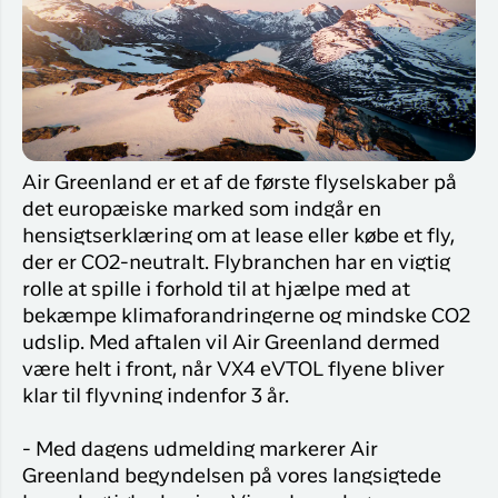
Flyrejser til
overnatnin
Qaqortoq
Har du glemt din adgangskode?
Flyrejser til
Kangerlussua
Ny Profil
Tilmeld dig gratis Club Timmisa og få en
masse eksklusive fordele. Læs mere om
Air Greenland er et af de første flyselskaber på
klubben
her.
det europæiske marked som indgår en
hensigtserklæring om at lease eller købe et fly,
Tilmeld dig Club Timmisa
der er CO2-neutralt. Flybranchen har en vigtig
rolle at spille i forhold til at hjælpe med at
bekæmpe klimaforandringerne og mindske CO2
udslip. Med aftalen vil Air Greenland dermed
være helt i front, når VX4 eVTOL flyene bliver
klar til flyvning indenfor 3 år.
- Med dagens udmelding markerer Air
Greenland begyndelsen på vores langsigtede