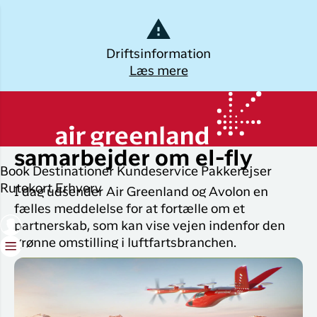
Dansk
Driftsinformation
Læs mere
Log ud
Kalaallisut
Planlæg din
Udforsk
Populære
Oplev
Air Greenland og Avolon
rejse
byer
Grønland
samarbejder om el-fly
Øvrige
Book
Destinationer
Kundeservice
Pakkerejser
Brug din e-mail adresse
Book flybillet
destinationer
Flyrejser til
Destinatio
Rutekort
Erhverv
I dag udsender Air Greenland og Avolon en
Nuuk
fælles meddelelse for at fortælle om et
Check-in
Alle
Pakkerejse
partnerskab, som kan vise vejen indenfor den
destinationer
Flyrejser til
Min booking
Oplevelser 
grønne omstilling i luftfartsbranchen.
København
Tilbud
Grønland
Flytider
Flyrejser til
ILIK
Ilulissat
Erhvervsrejsende
Log på
Hotel og