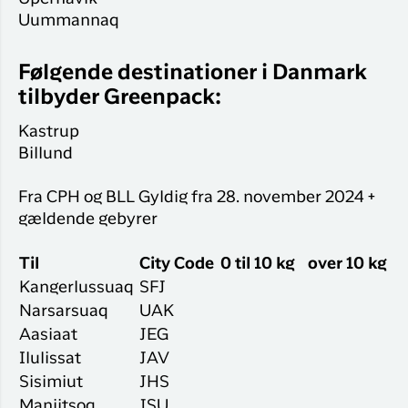
Uummannaq
Følgende destinationer i Danmark
tilbyder Greenpack:
Kastrup
Billund
Fra CPH og BLL Gyldig fra 28. november 2024 +
gældende gebyrer
Til
City Code
0 til 10 kg
over 10 kg
Kangerlussuaq
SFJ
Narsarsuaq
UAK
Aasiaat
JEG
Ilulissat
JAV
Sisimiut
JHS
Maniitsoq
JSU