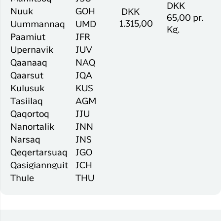
DKK
Nuuk
GOH
DKK
65,00 pr.
1.315,00
Uummannaq
UMD
Kg.
Paamiut
JFR
Upernavik
JUV
Qaanaaq
NAQ
Qaarsut
JQA
Kulusuk
KUS
Tasiilaq
AGM
Qaqortoq
JJU
Nanortalik
JNN
Narsaq
JNS
Qeqertarsuaq
JGO
Qasigiannguit
JCH
Thule
THU