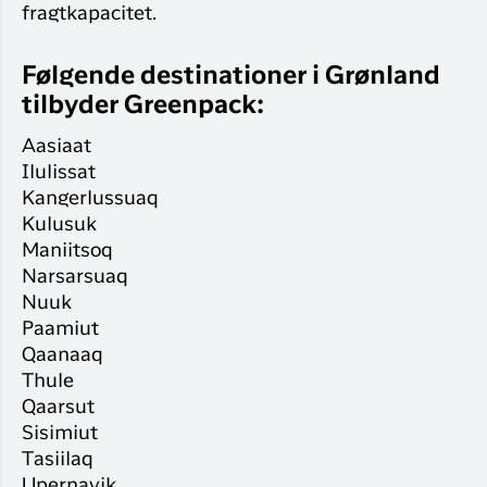
fragtkapacitet.
Følgende destinationer i Grønland
tilbyder Greenpack:
Aasiaat
Ilulissat
Kangerlussuaq
Kulusuk
Maniitsoq
Narsarsuaq
Nuuk
Paamiut
Qaanaaq
Thule
Qaarsut
Sisimiut
Tasiilaq
Upernavik