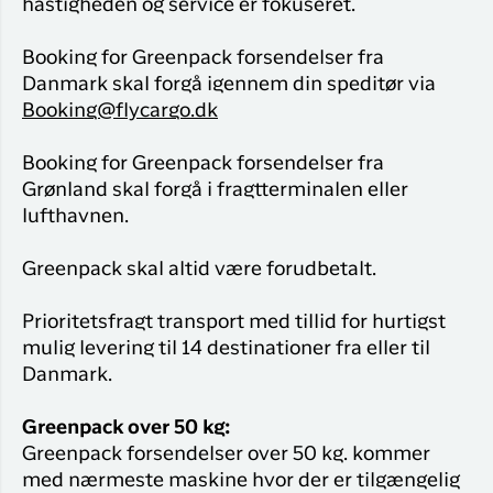
Flyrejser til
hastigheden og service er fokuseret.
overnatnin
Qaqortoq
Har du glemt din adgangskode?
Booking for Greenpack forsendelser fra
Flyrejser til
Danmark skal forgå igennem din speditør via
Kangerlussua
Booking@flycargo.dk
Ny Profil
Tilmeld dig gratis Club Timmisa og få en
Booking for Greenpack forsendelser fra
masse eksklusive fordele. Læs mere om
Grønland skal forgå i fragtterminalen eller
klubben
her.
lufthavnen.
Tilmeld dig Club Timmisa
Greenpack skal altid være forudbetalt.
Prioritetsfragt transport med tillid for hurtigst
mulig levering til 14 destinationer fra eller til
Danmark.
Greenpack over 50 kg:
Greenpack forsendelser over 50 kg. kommer
med nærmeste maskine hvor der er tilgængelig