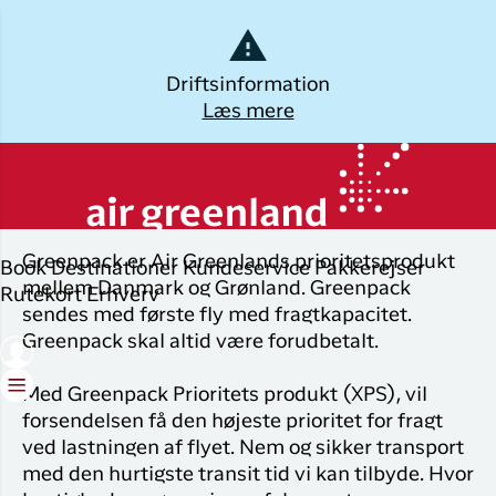
Dansk
Driftsinformation
Læs mere
Log ud
Kalaallisut
Planlæg din
Udforsk
Populære
Oplev
Greenpack
rejse
byer
Grønland
Øvrige
Greenpack er Air Greenlands prioritetsprodukt
Book
Destinationer
Kundeservice
Pakkerejser
Brug din e-mail adresse
Book flybillet
destinationer
Flyrejser til
Destinatio
mellem Danmark og Grønland. Greenpack
Rutekort
Erhverv
Nuuk
sendes med første fly med fragtkapacitet.
Check-in
Alle
Pakkerejse
Greenpack skal altid være forudbetalt.
destinationer
Flyrejser til
Min booking
Oplevelser 
København
Med Greenpack Prioritets produkt (XPS), vil
Tilbud
Grønland
Flytider
forsendelsen få den højeste prioritet for fragt
Flyrejser til
ILIK
ved lastningen af flyet. Nem og sikker transport
Ilulissat
Erhvervsrejsende
med den hurtigste transit tid vi kan tilbyde. Hvor
Log på
Hotel og