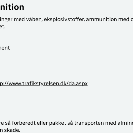
nition
nger med våben, eksplosivstoffer, ammunition med civi
t.
ment
tp://www.trafikstyrelsen.dk/da.aspx
re så forberedt eller pakket så transporten med almin
n skade.