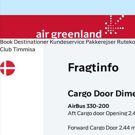
Book
Destinationer
Kundeservice
Pakkerejser
Ruteko
Club Timmisa
Planlæg din rejse
Udforsk
Populære
Op
P
byer
r
Fragtinfo
Book flybillet
Øvrige
D
destinationer
Flyrejser til
Check-in
P
Nuuk
Alle
Cargo Door Dim
Min booking
O
destinationer
Flyrejser til
København
AirBus 330-200
Flytider
I
Tilbud
Aft Cargo door Opening 2.
Flyrejser til
Erhvervsrejsende
H
Ilulissat
Forward Cargo Door 2.44 