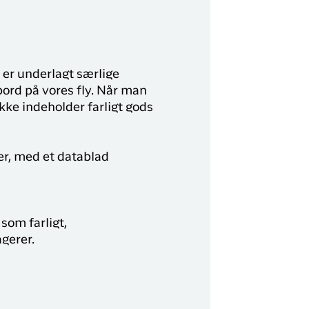
er underlagt særlige
bord på vores fly. Når man
ke indeholder farligt gods
ler, med et datablad
 som farligt,
agerer.