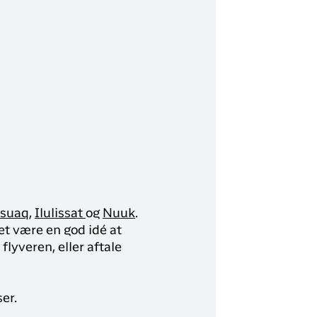
y Profil
ilmeld dig gratis Club Timmisa og få en masse
ksklusive fordele. Læs mere om klubben
her.
Tilmeld dig Club Timmisa
ssuaq
,
Ilulissat
og
Nuuk
.
t være en god idé at
lyveren, eller aftale
er.