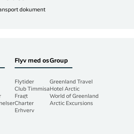
ransport dokument
Flyv med os
Group
Flytider
Greenland Travel
Club Timmisa
Hotel Arctic
r
Fragt
World of Greenland
nelser
Charter
Arctic Excursions
Erhverv