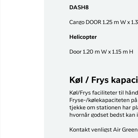
Flyrejser til
DASH8
Qaqortoq
Flyrejser til
Cargo DOOR 1.25 m W x 1.
Kangerlussuaq
Helicopter
Door 1.20 m W x 1.15 m H
Køl / Frys kapaci
Køl/Frys faciliteter til hån
Fryse-/kølekapaciteten på
tjekke om stationen har pl
hvornår godset bedst kan 
Kontakt venligst Air Green