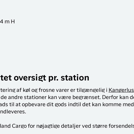
Sisimiut til
brug for på din rejse med
N
København
Air Greenland. Med real-
T
time opdateringer,
København til
34 m H
e
mulighed for at checke
Qaqortoq
ind og dit boardingkort
direkte i app’en, har du alt
du skal bruge før, under
og efter rejsen
tet oversigt pr. station
dtering af køl og frosne varer er tilgængelig i
Kangerlu
 de andre stationer kan være begrænset. Derfor kan de
ads til at opbevare dit gods indtil det kan komme med f
indleveres.
land Cargo for nøjagtige detaljer ved større forsendels