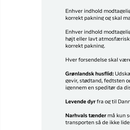
Enhver indhold modtagelige
korrekt pakning og skal ma
Enhver indhold modtagelige
højt eller lavt atmosfærisk
korrekt pakning.
Hver forsendelse skal vær
Grønlandsk husflid:
Udskær
gevir, stødtand, fedtsten 
igennem en speditør da dis
Levende dyr
fra og til Da
Narhvals tænder
må kun se
transporten så de ikke lide