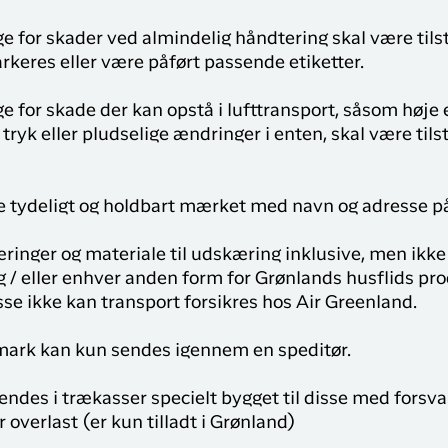
 for skader ved almindelig håndtering skal være tils
rkeres eller være påført passende etiketter.
 for skade der kan opstå i lufttransport, såsom høje e
 tryk eller pludselige ændringer i enten, skal være til
e tydeligt og holdbart mærket med navn og adresse p
inger og materiale til udskæring inklusive, men ikke 
og / eller enhver anden form for Grønlands husflids p
se ikke kan transport forsikres hos Air Greenland.
nmark kan kun sendes igennem en speditør.
ndes i trækasser specielt bygget til disse med forsvarl
r overlast (er kun tilladt i Grønland)