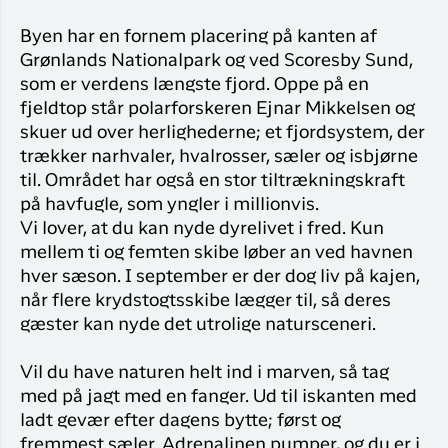
Byen har en fornem placering på kanten af
Grønlands Nationalpark og ved Scoresby Sund,
som er verdens længste fjord. Oppe på en
fjeldtop står polarforskeren Ejnar Mikkelsen og
skuer ud over herlighederne; et fjordsystem, der
trækker narhvaler, hvalrosser, sæler og isbjørne
til. Området har også en stor tiltrækningskraft
på havfugle, som yngler i millionvis.
Vi lover, at du kan nyde dyrelivet i fred. Kun
mellem ti og femten skibe løber an ved havnen
hver sæson. I september er der dog liv på kajen,
når flere krydstogtsskibe lægger til, så deres
gæster kan nyde det utrolige natursceneri.
Vil du have naturen helt ind i marven, så tag
med på jagt med en fanger. Ud til iskanten med
ladt gevær efter dagens bytte; først og
fremmest sæler. Adrenalinen pumper, og du er i